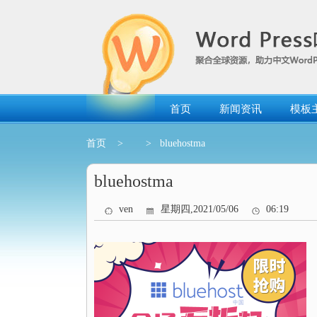
跳
转
到
内
容
首页
新闻资讯
模板
首页
>
> bluehostma
bluehostma
ven
星期四,2021/05/06
06:19