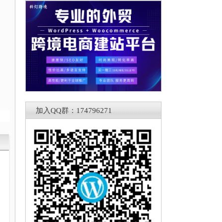
加入QQ群：174796271