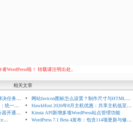
者WordPress啦！ 转载请注明出处。
相关文章
教程：解决任务积
网站favicon图标怎么设置？制作尺寸与HTML添
开标志：统一支
加方法
HawkHost 2026年8月主机优惠：共享主机低至
服务器开通更
$2.61/月，高性能主机同步折扣
Kinsta API新增多项WordPress站点管理功能
ce
WordPress 7.1 Beta 4发布：包含114项更新与修
台体验并扩展电
复，仅建议在测试环境体验