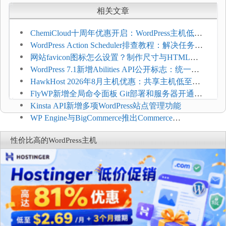
相关文章
ChemiCloud十周年优惠开启：WordPress主机低至
$1.49/月，最高88%折扣并赠免费域名迁移
WordPress Action Scheduler排查教程：解决任务积
压和订单延迟
网站favicon图标怎么设置？制作尺寸与HTML添
加方法
WordPress 7.1新增Abilities API公开标志：统一支
持REST API、MCP与AI代理
HawkHost 2026年8月主机优惠：共享主机低至
$2.61/月，高性能主机同步折扣
FlyWP新增全局命令面板 Git部署和服务器开通更
方便
Kinsta API新增多项WordPress站点管理功能
WP Engine与BigCommerce推出Commerce
Connect：WordPress商店可保留前台体验并扩展电
性价比高的WordPress主机
商能力