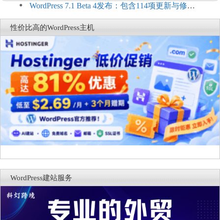
Connect：WordPress商店可保留前台体验并扩展电
WordPress 7.1 Beta 4发布：包含114项更新与修
商能力
复，仅建议在测试环境体验
性价比高的WordPress主机
WordPress建站服务