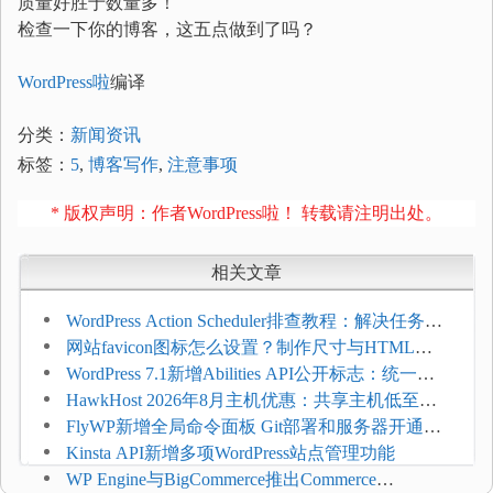
质量好胜于数量多！
检查一下你的博客，这五点做到了吗？
WordPress啦
编译
分类：
新闻资讯
标签：
5
,
博客写作
,
注意事项
* 版权声明：作者WordPress啦！ 转载请注明出处。
相关文章
WordPress Action Scheduler排查教程：解决任务积
压和订单延迟
网站favicon图标怎么设置？制作尺寸与HTML添
加方法
WordPress 7.1新增Abilities API公开标志：统一支
持REST API、MCP与AI代理
HawkHost 2026年8月主机优惠：共享主机低至
$2.61/月，高性能主机同步折扣
FlyWP新增全局命令面板 Git部署和服务器开通更
方便
Kinsta API新增多项WordPress站点管理功能
WP Engine与BigCommerce推出Commerce