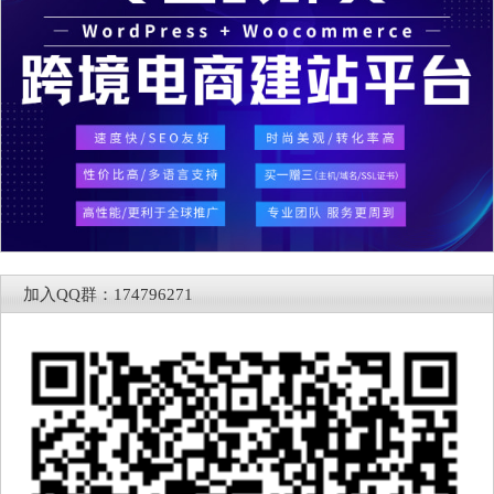
加入QQ群：174796271