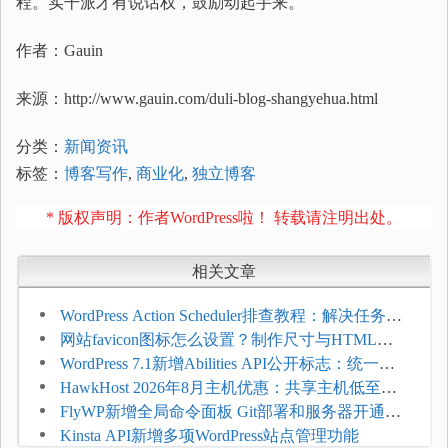
程。实干派才有说话权，鼓励动起手来。
作者：Gauin
来源：http://www.gauin.com/duli-blog-shangyehua.html
分类：
新闻资讯
标签：
博客写作
,
商业化
,
独立博客
* 版权声明：作者WordPress啦！ 转载请注明出处。
相关文章
WordPress Action Scheduler排查教程：解决任务积
压和订单延迟
网站favicon图标怎么设置？制作尺寸与HTML添
加方法
WordPress 7.1新增Abilities API公开标志：统一支
持REST API、MCP与AI代理
HawkHost 2026年8月主机优惠：共享主机低至
$2.61/月，高性能主机同步折扣
FlyWP新增全局命令面板 Git部署和服务器开通更
方便
Kinsta API新增多项WordPress站点管理功能