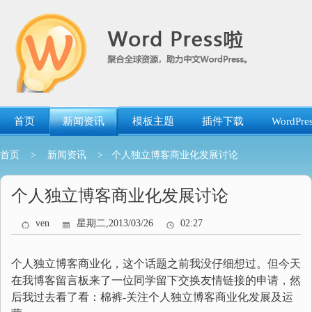
跳
转
到
内
容
首页
新闻资讯
模板主题
插件下载
WordP
首页
>
新闻资讯
> 个人独立博客商业化发展讨论
个人独立博客商业化发展讨论
ven
星期二,2013/03/26
02:27
个人独立博客商业化，这个话题之前我没仔细想过。但今天
在我博客留言板来了一位同学留下交换友情链接的申请，然
后我过去看了看：棉裤-关注个人独立博客商业化发展及运