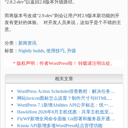
“2.8.2-dev”以返回2.8版本升级路径。
而将版本号改成“2.9-dev”则会让用户对2.9版本新功能的开
发有更好的体验。 对开发人员来说，这似乎是个不错的主
意。
分类：
新闻资讯
标签：
Nightly builds
,
使用技巧
,
升级
* 版权声明：作者WordPress啦！ 转载请注明出处。
相关文章
WordPress Action Scheduler排查教程：解决任务积
压和订单延迟
网站favicon图标怎么设置？制作尺寸与HTML添
加方法
WordPress 7.1新增Abilities API公开标志：统一支
持REST API、MCP与AI代理
HawkHost 2026年8月主机优惠：共享主机低至
$2.61/月，高性能主机同步折扣
FlyWP新增全局命令面板 Git部署和服务器开通更
方便
Kinsta API新增多项WordPress站点管理功能