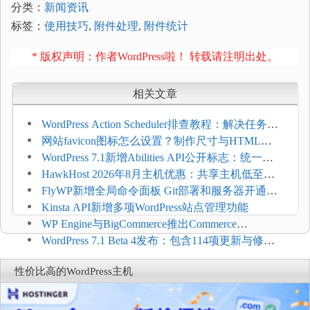
分类：
新闻资讯
标签：
使用技巧
,
附件处理
,
附件统计
* 版权声明：作者WordPress啦！ 转载请注明出处。
相关文章
WordPress Action Scheduler排查教程：解决任务积
压和订单延迟
网站favicon图标怎么设置？制作尺寸与HTML添
加方法
WordPress 7.1新增Abilities API公开标志：统一支
持REST API、MCP与AI代理
HawkHost 2026年8月主机优惠：共享主机低至
$2.61/月，高性能主机同步折扣
FlyWP新增全局命令面板 Git部署和服务器开通更
方便
Kinsta API新增多项WordPress站点管理功能
WP Engine与BigCommerce推出Commerce
Connect：WordPress商店可保留前台体验并扩展电
WordPress 7.1 Beta 4发布：包含114项更新与修
商能力
复，仅建议在测试环境体验
性价比高的WordPress主机