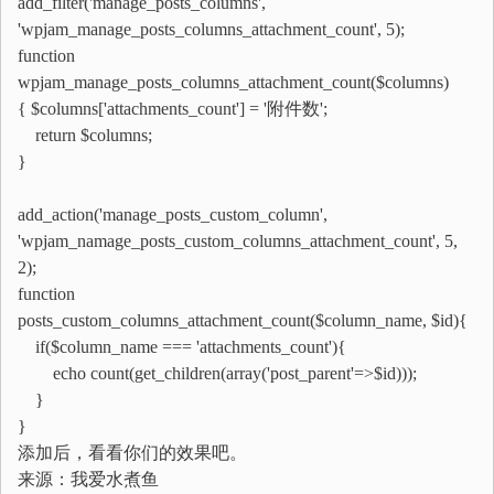
add_filter('manage_posts_columns',
'wpjam_manage_posts_columns_attachment_count', 5);
function
wpjam_manage_posts_columns_attachment_count($columns)
{ $columns['attachments_count'] = '附件数';
return $columns;
}
add_action('manage_posts_custom_column',
'wpjam_namage_posts_custom_columns_attachment_count', 5,
2);
function
posts_custom_columns_attachment_count($column_name, $id){
if($column_name === 'attachments_count'){
echo count(get_children(array('post_parent'=>$id)));
}
}
添加后，看看你们的效果吧。
来源：我爱水煮鱼