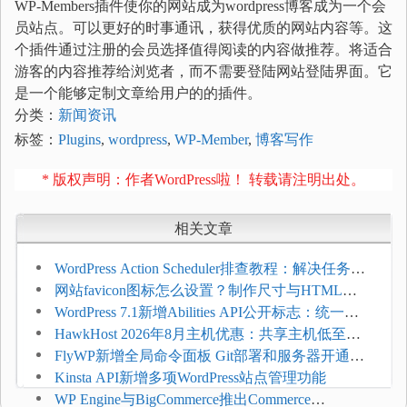
WP-Members插件使你的网站成为wordpress博客成为一个会
员站点。可以更好的时事通讯，获得优质的网站内容等。这
个插件通过注册的会员选择值得阅读的内容做推荐。将适合
游客的内容推荐给浏览者，而不需要登陆网站登陆界面。它
是一个能够定制文章给用户的的插件。
分类：
新闻资讯
标签：
Plugins
,
wordpress
,
WP-Member
,
博客写作
* 版权声明：作者WordPress啦！ 转载请注明出处。
相关文章
WordPress Action Scheduler排查教程：解决任务积
压和订单延迟
网站favicon图标怎么设置？制作尺寸与HTML添
加方法
WordPress 7.1新增Abilities API公开标志：统一支
持REST API、MCP与AI代理
HawkHost 2026年8月主机优惠：共享主机低至
$2.61/月，高性能主机同步折扣
FlyWP新增全局命令面板 Git部署和服务器开通更
方便
Kinsta API新增多项WordPress站点管理功能
WP Engine与BigCommerce推出Commerce