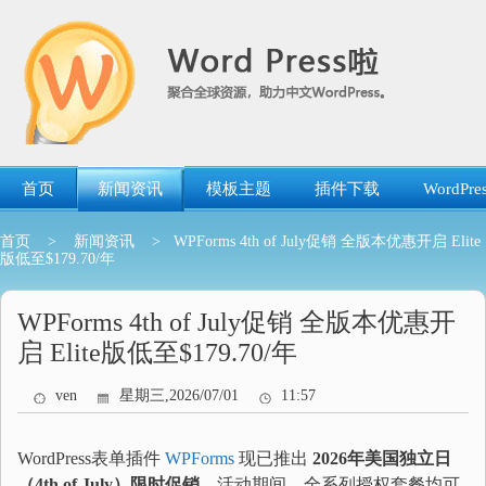
跳
转
到
内
容
首页
新闻资讯
模板主题
插件下载
WordP
首页
>
新闻资讯
> WPForms 4th of July促销 全版本优惠开启 Elite
版低至$179.70/年
WPForms 4th of July促销 全版本优惠开
启 Elite版低至$179.70/年
ven
星期三,2026/07/01
11:57
WordPress表单插件
WPForms
现已推出
2026年美国独立日
（4th of July）限时促销
。活动期间，全系列授权套餐均可