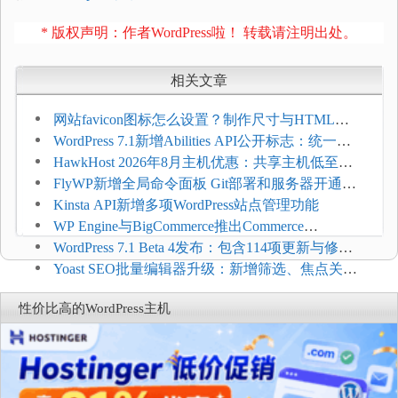
* 版权声明：作者WordPress啦！ 转载请注明出处。
相关文章
网站favicon图标怎么设置？制作尺寸与HTML添
加方法
WordPress 7.1新增Abilities API公开标志：统一支
持REST API、MCP与AI代理
HawkHost 2026年8月主机优惠：共享主机低至
$2.61/月，高性能主机同步折扣
FlyWP新增全局命令面板 Git部署和服务器开通更
方便
Kinsta API新增多项WordPress站点管理功能
WP Engine与BigCommerce推出Commerce
Connect：WordPress商店可保留前台体验并扩展电
WordPress 7.1 Beta 4发布：包含114项更新与修
商能力
复，仅建议在测试环境体验
Yoast SEO批量编辑器升级：新增筛选、焦点关键
词与AI元数据草稿
性价比高的WordPress主机