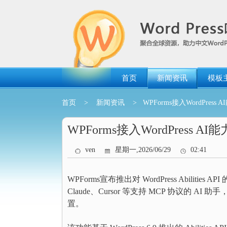
跳
转
到
内
容
首页
新闻资讯
模板
首页
>
新闻资讯
> WPForms接入WordPres
WPForms接入WordPress
ven
星期一,2026/06/29
02:41
WPForms宣布推出对 WordPress Abilities
Claude、Cursor 等支持 MCP 协议的 AI 助
置。