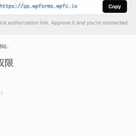
 网站。
权限
：