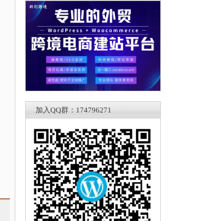
加入QQ群：174796271