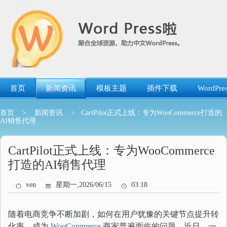
跳
转
到
内
容
首页
新闻资讯
模板主题
插件下载
WordP
首页
>
新闻资讯
> CartPilot正式上线：专为WooCommerce打造的
AI销售代理
CartPilot正式上线：专为WooCommerce
打造的AI销售代理
ven
星期一,2026/06/15
03:18
随着电商竞争不断加剧，如何在用户犹豫的关键节点提升转
化率，成为
WooCommerce
商家普遍面临的问题。近日，一