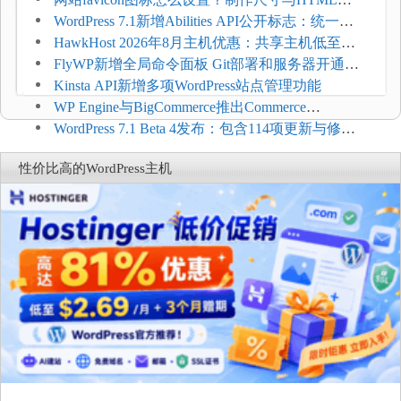
加方法
WordPress 7.1新增Abilities API公开标志：统一支
持REST API、MCP与AI代理
HawkHost 2026年8月主机优惠：共享主机低至
$2.61/月，高性能主机同步折扣
FlyWP新增全局命令面板 Git部署和服务器开通更
方便
Kinsta API新增多项WordPress站点管理功能
WP Engine与BigCommerce推出Commerce
Connect：WordPress商店可保留前台体验并扩展电
WordPress 7.1 Beta 4发布：包含114项更新与修
商能力
复，仅建议在测试环境体验
性价比高的WordPress主机