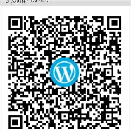
加入QQ群：174796271