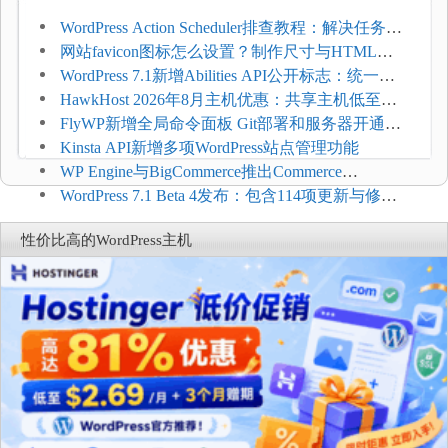
WordPress Action Scheduler排查教程：解决任务积
压和订单延迟
网站favicon图标怎么设置？制作尺寸与HTML添
加方法
WordPress 7.1新增Abilities API公开标志：统一支
持REST API、MCP与AI代理
HawkHost 2026年8月主机优惠：共享主机低至
$2.61/月，高性能主机同步折扣
FlyWP新增全局命令面板 Git部署和服务器开通更
方便
Kinsta API新增多项WordPress站点管理功能
WP Engine与BigCommerce推出Commerce
Connect：WordPress商店可保留前台体验并扩展电
WordPress 7.1 Beta 4发布：包含114项更新与修
商能力
复，仅建议在测试环境体验
性价比高的WordPress主机