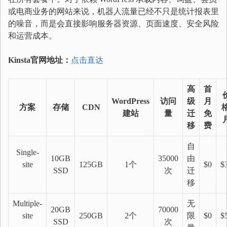
或电商业务的网站来说，机器人流量已经不只是统计报表里
的噪音，而是会直接影响服务器资源、页面速度、安全风险
和运营成本。
Kinsta官网地址：
点击直达
高
首
WordPress
访问
级
月
方案
存储
CDN
格
建站
量
迁
免
移
费
自
Single-
10GB
35000
由
site
125GB
1个
$0
$
SSD
次
迁
移
Multiple-
无
20GB
70000
site
250GB
2个
限
$0
$
SSD
次