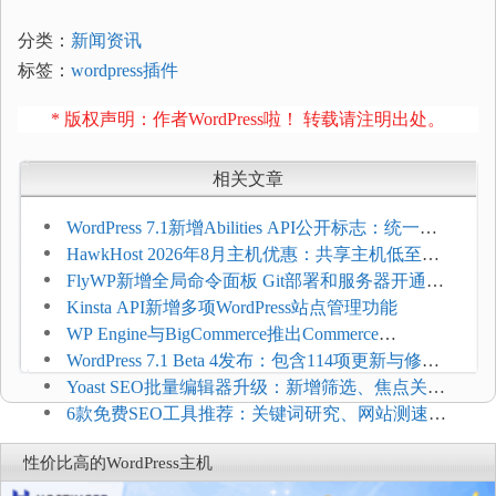
分类：
新闻资讯
标签：
wordpress插件
* 版权声明：作者WordPress啦！ 转载请注明出处。
相关文章
WordPress 7.1新增Abilities API公开标志：统一支
持REST API、MCP与AI代理
HawkHost 2026年8月主机优惠：共享主机低至
$2.61/月，高性能主机同步折扣
FlyWP新增全局命令面板 Git部署和服务器开通更
方便
Kinsta API新增多项WordPress站点管理功能
WP Engine与BigCommerce推出Commerce
Connect：WordPress商店可保留前台体验并扩展电
WordPress 7.1 Beta 4发布：包含114项更新与修
商能力
复，仅建议在测试环境体验
Yoast SEO批量编辑器升级：新增筛选、焦点关键
词与AI元数据草稿
6款免费SEO工具推荐：关键词研究、网站测速与
AI可见度检查
性价比高的WordPress主机