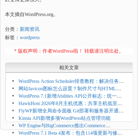
本文摘自WordPress.org。
分类：
新闻资讯
标签：
wordpress
* 版权声明：作者WordPress啦！ 转载请注明出处。
相关文章
WordPress Action Scheduler排查教程：解决任务积
压和订单延迟
网站favicon图标怎么设置？制作尺寸与HTML添
加方法
WordPress 7.1新增Abilities API公开标志：统一支
持REST API、MCP与AI代理
HawkHost 2026年8月主机优惠：共享主机低至
$2.61/月，高性能主机同步折扣
FlyWP新增全局命令面板 Git部署和服务器开通更
方便
Kinsta API新增多项WordPress站点管理功能
WP Engine与BigCommerce推出Commerce
Connect：WordPress商店可保留前台体验并扩展电
WordPress 7.1 Beta 4发布：包含114项更新与修