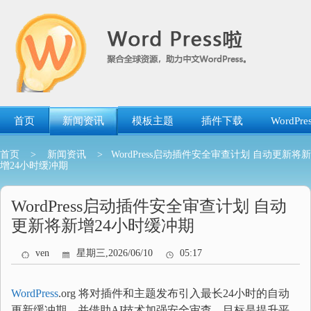
跳
转
到
内
容
首页
新闻资讯
模板主题
插件下载
WordP
首页
>
新闻资讯
> WordPress启动插件安全审查计划 自动更新将新
增24小时缓冲期
WordPress启动插件安全审查计划 自动
更新将新增24小时缓冲期
ven
星期三,2026/06/10
05:17
WordPress
.org 将对插件和主题发布引入最长24小时的自动
更新缓冲期，并借助AI技术加强安全审查，目标是提升平