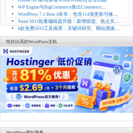
WP Engine与BigCommerce推出Commerce
Connect：WordPress商店可保留前台体验并扩展电
WordPress 7.1 Beta 4发布：包含114项更新与修
商能力
复，仅建议在测试环境体验
Yoast SEO批量编辑器升级：新增筛选、焦点关键
词与AI元数据草稿
6款免费SEO工具推荐：关键词研究、网站测速与
AI可见度检查
性价比高的WordPress主机
WordPress建站服务