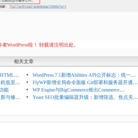
者WordPress啦！ 转载请注明出处。
相关文章
HTML添
WordPress 7.1新增Abilities API公开标志：统一支
享主机低至
持REST API、MCP与AI代理
FlyWP新增全局命令面板 Git部署和服务器开通更
理功能
方便
WP Engine与BigCommerce推出Commerce
4项更新与修
Connect：WordPress商店可保留前台体验并扩展
Yoast SEO批量编辑器升级：新增筛选、焦点关键
商能力
词与AI元数据草稿