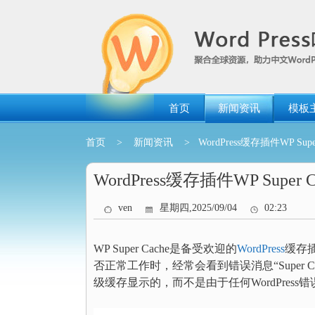
跳
转
到
内
容
首页
新闻资讯
模板
首页
>
新闻资讯
> WordPress缓存插件WP Sup
WordPress缓存插件WP Supe
ven
星期四,2025/09/04
02:23
WP Super Cache是备受欢迎的
WordPress
缓存插
否正常工作时，经常会看到错误消息“Super Cache dyna
级缓存显示的，而不是由于任何WordPress错误