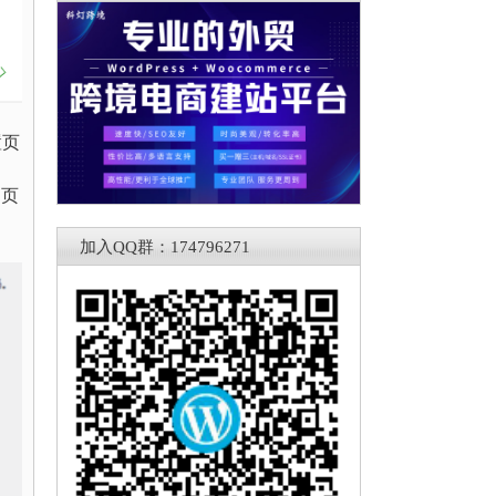
置页
，页
加入QQ群：174796271