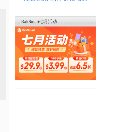
RakSmart七月活动
它