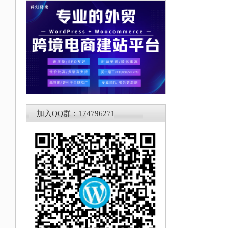
加入QQ群：174796271