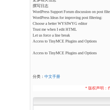
撰写日志
WordPress Support Forum discussion on post filte
WordPress Ideas for improving post filtering:
Choose a better WYSIWYG editor
Trust me when I edit HTML
Let us force a line break
Access to TinyMCE Plugins and Options
Access to TinyMCE Plugins and Options
分类：
中文手册
* 版权声明：作