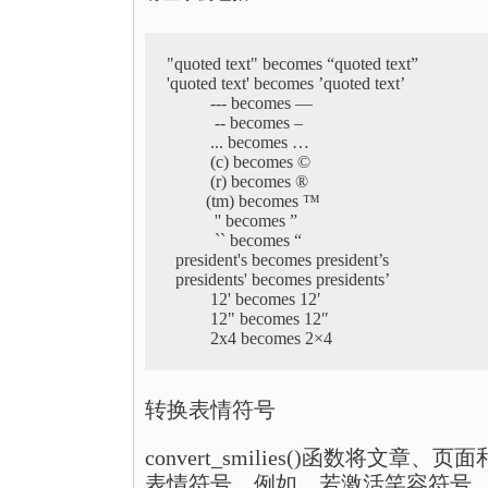
"quoted text" becomes “quoted text”

'quoted text' becomes ’quoted text’

          --- becomes —

           -- becomes –

          ... becomes …

          (c) becomes ©

          (r) becomes ®

         (tm) becomes ™

           '' becomes ”

           `` becomes “

  president's becomes president’s

  presidents' becomes presidents’

          12' becomes 12′

          12" becomes 12″

          2x4 becomes 2×4
转换表情符号
convert_smilies()函数
表情符号。例如，若激活笑容符号，Wo