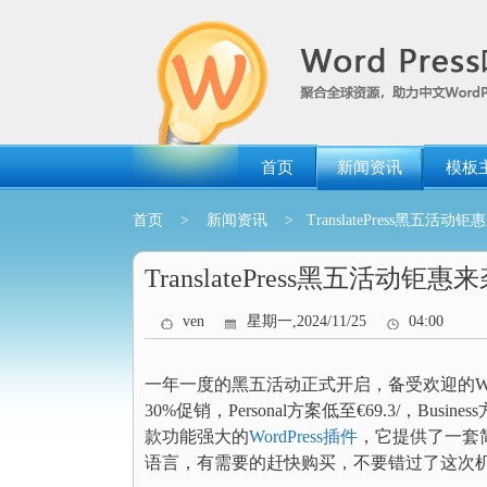
跳
转
到
内
容
首页
新闻资讯
模板
首页
>
新闻资讯
> TranslatePress黑五活动
TranslatePress黑五活动钜
ven
星期一,2024/11/25
04:00
一年一度的黑五活动正式开启，备受欢迎的Wo
30%促销，Personal方案低至€69.3/，Business
款功能强大的
WordPress插件
，它提供了一套
语言，有需要的赶快购买，不要错过了这次