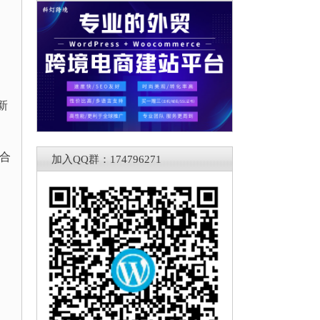
新
适合
加入QQ群：174796271