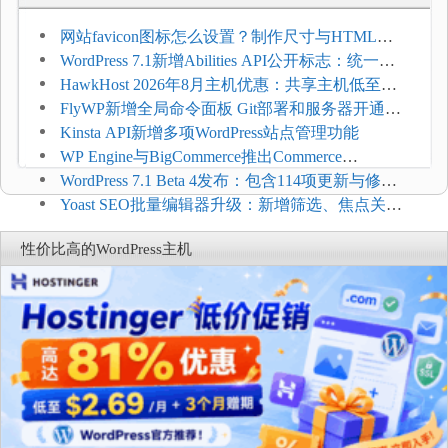
网站favicon图标怎么设置？制作尺寸与HTML添
加方法
WordPress 7.1新增Abilities API公开标志：统一支
持REST API、MCP与AI代理
HawkHost 2026年8月主机优惠：共享主机低至
$2.61/月，高性能主机同步折扣
FlyWP新增全局命令面板 Git部署和服务器开通更
方便
Kinsta API新增多项WordPress站点管理功能
WP Engine与BigCommerce推出Commerce
Connect：WordPress商店可保留前台体验并扩展电
WordPress 7.1 Beta 4发布：包含114项更新与修
商能力
复，仅建议在测试环境体验
Yoast SEO批量编辑器升级：新增筛选、焦点关键
词与AI元数据草稿
性价比高的WordPress主机