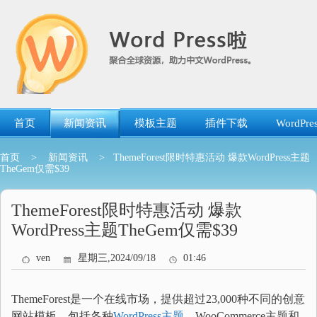
跳
转
到
内
容
首页
新闻资讯
模板主题
插件下载
WordP
首页
>
新闻资讯
> ThemeForest限时特惠活动 爆款WordPress主题
TheGem仅需$39
ThemeForest限时特惠活动 爆款
WordPress主题TheGem仅需$39
ven
星期三,2024/09/18
01:46
ThemeForest是一个在线市场，提供超过23,000种不同的创意
网站模板，包括各种
WordPress主题
、WooCommerce主题和