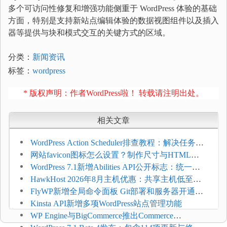
多个可访问性修复和增强功能侧重于 WordPress 体验的基础
方面，特别是支持新站点编辑体验的数据视图组件以及插入
器等提供与块和模式交互的关键方式的区域。
分类：
新闻资讯
标签：
wordpress
* 版权声明：作者WordPress啦！ 转载请注明出处。
相关文章
WordPress Action Scheduler排查教程：解决任务积
压和订单延迟
网站favicon图标怎么设置？制作尺寸与HTML添
加方法
WordPress 7.1新增Abilities API公开标志：统一支
持REST API、MCP与AI代理
HawkHost 2026年8月主机优惠：共享主机低至
$2.61/月，高性能主机同步折扣
FlyWP新增全局命令面板 Git部署和服务器开通更
方便
Kinsta API新增多项WordPress站点管理功能
WP Engine与BigCommerce推出Commerce