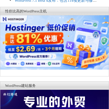
Connect：WordPress商店可保留前台体验并扩展电
WordPress 7.1 Beta 4发布：包含114项更新与修
商能力
复，仅建议在测试环境体验
性价比高的WordPress主机
WordPress建站服务