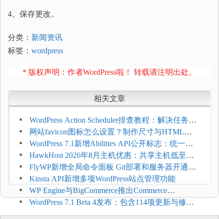
4、保存更改。
分类：
新闻资讯
标签：
wordpress
* 版权声明：作者WordPress啦！ 转载请注明出处。
相关文章
WordPress Action Scheduler排查教程：解决任务积
压和订单延迟
网站favicon图标怎么设置？制作尺寸与HTML添
加方法
WordPress 7.1新增Abilities API公开标志：统一支
持REST API、MCP与AI代理
HawkHost 2026年8月主机优惠：共享主机低至
$2.61/月，高性能主机同步折扣
FlyWP新增全局命令面板 Git部署和服务器开通更
方便
Kinsta API新增多项WordPress站点管理功能
WP Engine与BigCommerce推出Commerce
Connect：WordPress商店可保留前台体验并扩展电
WordPress 7.1 Beta 4发布：包含114项更新与修
商能力
复，仅建议在测试环境体验