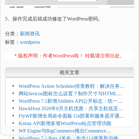
5、操作完成后就成功修改了WordPress密码。
分类：
新闻资讯
标签：
wordpress
* 版权声明：作者WordPress啦！ 转载请注明出处。
相关文章
WordPress Action Scheduler排查教程：解决任务积
压和订单延迟
网站favicon图标怎么设置？制作尺寸与HTML添
加方法
WordPress 7.1新增Abilities API公开标志：统一支
持REST API、MCP与AI代理
HawkHost 2026年8月主机优惠：共享主机低至
$2.61/月，高性能主机同步折扣
FlyWP新增全局命令面板 Git部署和服务器开通更
方便
Kinsta API新增多项WordPress站点管理功能
WP Engine与BigCommerce推出Commerce
Connect：WordPress商店可保留前台体验并扩展电
WordPress 7.1 Beta 4发布：包含114项更新与修