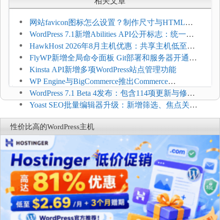
相关文章
网站favicon图标怎么设置？制作尺寸与HTML添
加方法
WordPress 7.1新增Abilities API公开标志：统一支
持REST API、MCP与AI代理
HawkHost 2026年8月主机优惠：共享主机低至
$2.61/月，高性能主机同步折扣
FlyWP新增全局命令面板 Git部署和服务器开通更
方便
Kinsta API新增多项WordPress站点管理功能
WP Engine与BigCommerce推出Commerce
Connect：WordPress商店可保留前台体验并扩展电
WordPress 7.1 Beta 4发布：包含114项更新与修
商能力
复，仅建议在测试环境体验
Yoast SEO批量编辑器升级：新增筛选、焦点关键
词与AI元数据草稿
性价比高的WordPress主机