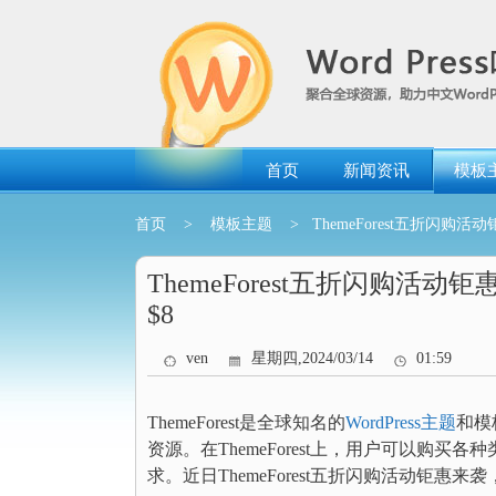
跳
转
到
内
容
首页
新闻资讯
模板
首页
>
模板主题
> ThemeForest五折闪购活动钜
ThemeForest五折闪购活动钜惠
$8
ven
星期四,2024/03/14
01:59
ThemeForest是全球知名的
WordPress主题
和模
资源。在ThemeForest上，用户可以购
求。近日ThemeForest五折闪购活动钜惠来袭，