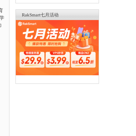
育
RakSmart七月活动
学
功