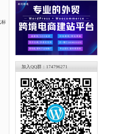
鼠标
加入QQ群：174796271