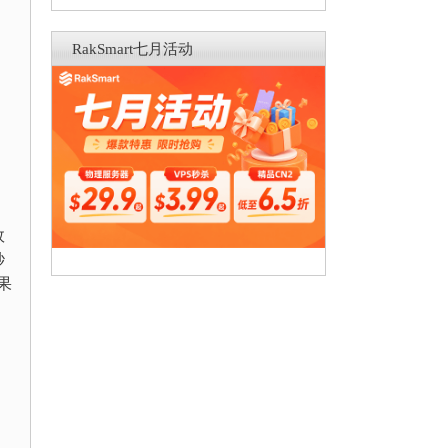
RakSmart七月活动
效
秒
果