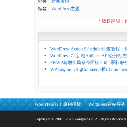
分类：
新闻资讯
标签：
WordPress主题
* 版权声明：作
WordPress Action Scheduler排查
压和订单延迟
WordPress 7.1新增Abilities API公
持REST API、MCP与AI代理
FlyWP新增全局命令面板 Git部署和
方便
WP Engine与BigCommerce推出Commer
Connect：WordPress商店可保留前
商能力
WordPress啦！原创模板
WordPress建站服务
Copyright © 2007 - 2026 wordpress.la, All Rights 