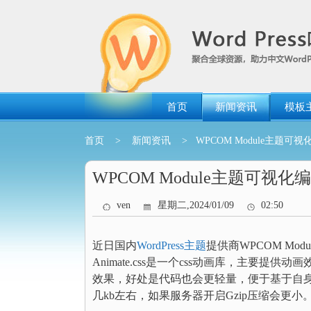
跳
转
到
内
容
首页
新闻资讯
模板
首页
>
新闻资讯
> WPCOM Module主题
WPCOM Module主题可
ven
星期二,2024/01/09
02:50
近日国内
WordPress主题
提供商WPCOM Mod
Animate.css是一个css动画库，主要
效果，好处是代码也会更轻量，便于基于自
几kb左右，如果服务器开启Gzip压缩会更小