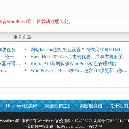
者WordPress啦！ 转载请注明出处。
相关文章
教程：解决任务积
网站favicon图标怎么设置？制作尺寸与HTML添
开标志：统一支
加方法
HawkHost 2026年8月主机优惠：共享主机低至
服务器开通更
$2.61/月，高性能主机同步折扣
Kinsta API新增多项WordPress站点管理功能
ce
WordPress 7.1 Beta 4发布：包含114项更新与修
台体验并扩展电
复，仅建议在测试环境体验
Hostinger优惠码
美国虚拟主机
美国服务器
关于我们
Reserved WordPress啦! 版权所有 WordPress QQ交流群：174796271 备案号:
皖B2-2014001
不良信息举报邮箱：hzj#spiderltd.com（#改为@）