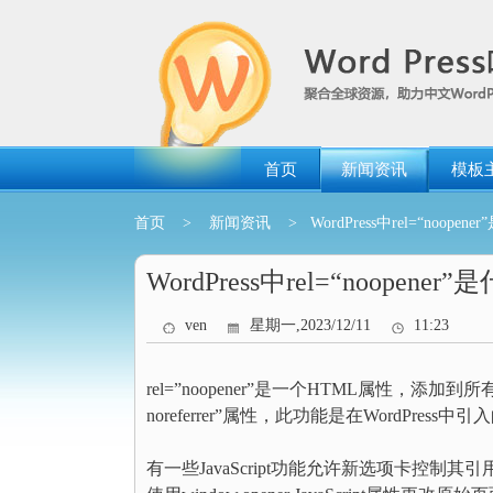
跳
转
到
内
容
首页
新闻资讯
模板
首页
>
新闻资讯
> WordPress中rel=“noope
WordPress中rel=“noopene
ven
星期一,2023/12/11
11:23
rel=”noopener”是一个HTML属性，
noreferrer”属性，此功能是在WordPr
有一些JavaScript功能允许新选项卡控