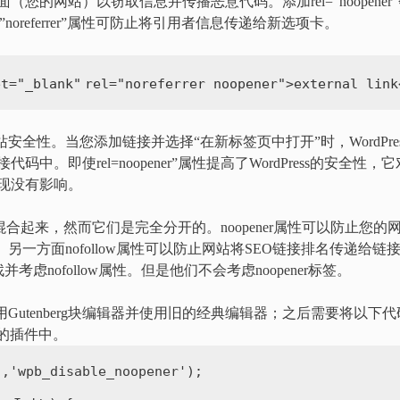
更改原始页面（您的网站）以窃取信息并传播恶意代码。添加rel=”noopener
l=”noreferrer”属性可防止将引用者信息传递给新选项卡。
et
=
"_blank"
rel
=
"noreferrer noopener"
>external link
站安全性。当您添加链接并选择“在新标签页中打开”时，WordPres
r”添加到链接代码中。即使rel=noopener”属性提高了WordPress的安全性，
ss表现没有影响。
ofollow”混合起来，然而它们是完全分开的。noopener属性可以防止您的
性。另一方面nofollow属性可以防止网站将SEO链接排名传递给链
nofollow属性。但是他们不会考虑noopener标签。
禁用Gutenberg块编辑器并使用旧的经典编辑器；之后需要将以下代
站点的插件中。
'
,
'wpb_disable_noopener'
);