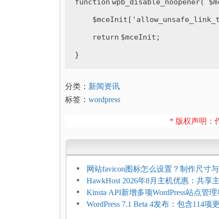
function
wpb_disable_noopener( 
$m
$mceInit
[
'allow_unsafe_link_
return
$mceInit
;
}
分类：
新闻资讯
标签：
wordpress
* 版权声明：作
网站favicon图标怎么设置？制作尺寸与
加方法
HawkHost 2026年8月主机优惠：共
$2.61/月，高性能主机同步折扣
Kinsta API新增多项WordPress站点管
WordPress 7.1 Beta 4发布：包含11
复，仅建议在测试环境体验