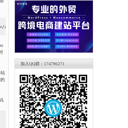
”会
</
a
>
s
它对
加入QQ群：174796271
网站
接的
码