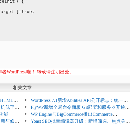
ceInit
) {
target'
]=true;
者WordPress啦！ 转载请注明出处。
相关文章
HTML添
WordPress 7.1新增Abilities API公开标志：统一支
享主机低至
持REST API、MCP与AI代理
FlyWP新增全局命令面板 Git部署和服务器开通更
理功能
方便
WP Engine与BigCommerce推出Commerce
4项更新与修
Connect：WordPress商店可保留前台体验并扩展
Yoast SEO批量编辑器升级：新增筛选、焦点关键
商能力
词与AI元数据草稿