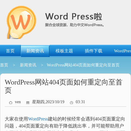
跳
转
到
内
容
首页
新闻资讯
模板主题
插件下载
WordP
首页
>
新闻资讯
> WordPress网站404页面如何重定向至首页
WordPress网站404页面如何重定向至首
页
ven
星期四,2023/10/19
03:31
大家在使用
WordPress
建站的时候经常会遇到404页面重定向
问题，404页面重定向有助于降低跳出率，并可能帮助用户