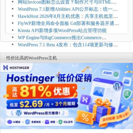
压和订单延迟
网站favicon图标怎么设置？制作尺寸与HTML添
加方法
WordPress 7.1新增Abilities API公开标志：统一支
持REST API、MCP与AI代理
HawkHost 2026年8月主机优惠：共享主机低至
$2.61/月，高性能主机同步折扣
FlyWP新增全局命令面板 Git部署和服务器开通更
方便
Kinsta API新增多项WordPress站点管理功能
WP Engine与BigCommerce推出Commerce
Connect：WordPress商店可保留前台体验并扩展电
WordPress 7.1 Beta 4发布：包含114项更新与修
商能力
复，仅建议在测试环境体验
性价比高的WordPress主机