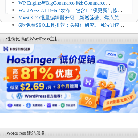
WP Engine与BigCommerce推出Commerce
Connect：WordPress商店可保留前台体验并扩展电
WordPress 7.1 Beta 4发布：包含114项更新与修
商能力
复，仅建议在测试环境体验
Yoast SEO批量编辑器升级：新增筛选、焦点关键
词与AI元数据草稿
6款免费SEO工具推荐：关键词研究、网站测速与
AI可见度检查
性价比高的WordPress主机
WordPress建站服务