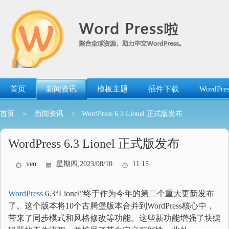
跳
转
到
内
容
首页
新闻资讯
模板主题
插件下载
WordP
首页
>
新闻资讯
> WordPress 6.3 Lionel 正式版发布
WordPress 6.3 Lionel 正式版发布
ven
星期四,2023/08/10
11:15
WordPress
6.3“Lionel”终于作为今年的第二个重大更新发布
了。
这个版本将10个古腾堡版本合并到WordPress核心中，
带来了同步模式和风格修改等功能。这些新功能增强了块编