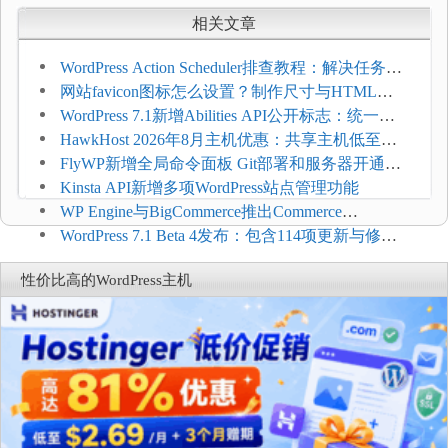
相关文章
WordPress Action Scheduler排查教程：解决任务积
压和订单延迟
网站favicon图标怎么设置？制作尺寸与HTML添
加方法
WordPress 7.1新增Abilities API公开标志：统一支
持REST API、MCP与AI代理
HawkHost 2026年8月主机优惠：共享主机低至
$2.61/月，高性能主机同步折扣
FlyWP新增全局命令面板 Git部署和服务器开通更
方便
Kinsta API新增多项WordPress站点管理功能
WP Engine与BigCommerce推出Commerce
Connect：WordPress商店可保留前台体验并扩展电
WordPress 7.1 Beta 4发布：包含114项更新与修
商能力
复，仅建议在测试环境体验
性价比高的WordPress主机