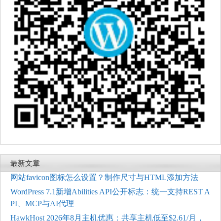
最新文章
网站favicon图标怎么设置？制作尺寸与HTML添加方法
WordPress 7.1新增Abilities API公开标志：统一支持REST A
PI、MCP与AI代理
HawkHost 2026年8月主机优惠：共享主机低至$2.61/月，