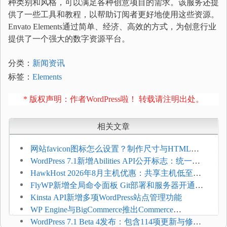
种类别和风格，可以满足各种创意项目的需求。该服务还提
供了一些工具和教程，以帮助订阅者更好地使用这些资源。
Envato Elements通过简单、经济、高效的方式，为创意行业
提供了一个强大的数字资源平台。
分类：
新闻资讯
标签：
Elements
* 版权声明：作者WordPress啦！ 转载请注明出处。
相关文章
网站favicon图标怎么设置？制作尺寸与HTML添
加方法
WordPress 7.1新增Abilities API公开标志：统一支
持REST API、MCP与AI代理
HawkHost 2026年8月主机优惠：共享主机低至
$2.61/月，高性能主机同步折扣
FlyWP新增全局命令面板 Git部署和服务器开通更
方便
Kinsta API新增多项WordPress站点管理功能
WP Engine与BigCommerce推出Commerce
Connect：WordPress商店可保留前台体验并扩展电
WordPress 7.1 Beta 4发布：包含114项更新与修