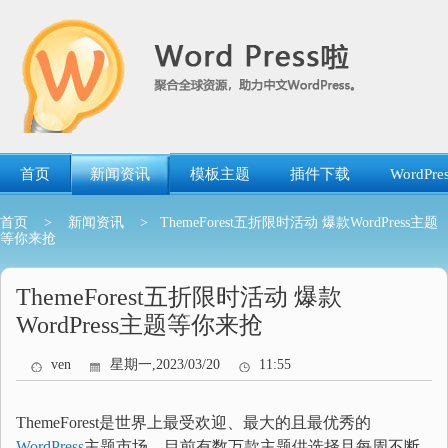
跳
转
到
内
容
首页
新闻资讯
模板主题
插件下载
WordP
首页
>
新闻资讯
> ThemeForest五折限时活动 爆款WordPress主题
等你来抢
ThemeForest五折限时活动 爆款
WordPress主题等你来抢
ven
星期一,2023/03/20
11:55
ThemeForest是世界上最受欢迎、最大的且最优秀的
WordPress
主题市场，目前有数万款主题供选择且每周不断