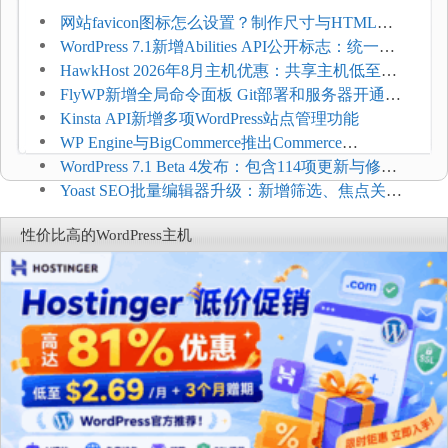
网站favicon图标怎么设置？制作尺寸与HTML添
加方法
WordPress 7.1新增Abilities API公开标志：统一支
持REST API、MCP与AI代理
HawkHost 2026年8月主机优惠：共享主机低至
$2.61/月，高性能主机同步折扣
FlyWP新增全局命令面板 Git部署和服务器开通更
方便
Kinsta API新增多项WordPress站点管理功能
WP Engine与BigCommerce推出Commerce
Connect：WordPress商店可保留前台体验并扩展电
WordPress 7.1 Beta 4发布：包含114项更新与修
商能力
复，仅建议在测试环境体验
Yoast SEO批量编辑器升级：新增筛选、焦点关键
词与AI元数据草稿
性价比高的WordPress主机