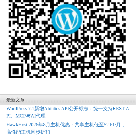
最新文章
WordPress 7.1新增Abilities API公开标志：统一支持REST A
PI、MCP与AI代理
HawkHost 2026年8月主机优惠：共享主机低至$2.61/月，
高性能主机同步折扣