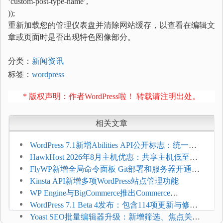
‘custom-post-type-name’
,
))
;
重新加载您的管理仪表盘并清除网站缓存，以查看在编辑文
章或页面时是否出现特色图像部分。
分类：
新闻资讯
标签：
wordpress
* 版权声明：作者WordPress啦！ 转载请注明出处。
相关文章
WordPress 7.1新增Abilities API公开标志：统一支
持REST API、MCP与AI代理
HawkHost 2026年8月主机优惠：共享主机低至
$2.61/月，高性能主机同步折扣
FlyWP新增全局命令面板 Git部署和服务器开通更
方便
Kinsta API新增多项WordPress站点管理功能
WP Engine与BigCommerce推出Commerce
Connect：WordPress商店可保留前台体验并扩展电
WordPress 7.1 Beta 4发布：包含114项更新与修
商能力
复，仅建议在测试环境体验
Yoast SEO批量编辑器升级：新增筛选、焦点关键