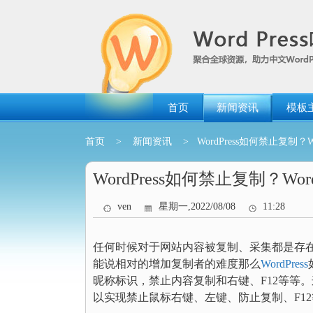
跳
转
到
内
容
首页
新闻资讯
模板
首页
>
新闻资讯
> WordPress如何禁止复制？W
WordPress如何禁止复制？Wo
ven
星期一,2022/08/08
11:28
任何时候对于网站内容被复制、采集都是存
能说相对的增加复制者的难度那么
WordPress
昵称标识，禁止内容复制和右键、F12等等。这里推
以实现禁止鼠标右键、左键、防止复制、F1