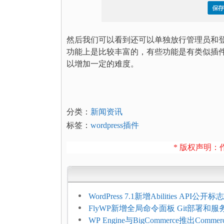
然后我们可以看到还可以单独放行管理员和
功能上是比较丰富的，有些功能是有类似插
以增加一定的难度。
分类：
新闻资讯
标签：
wordpress插件
* 版权声明：作
WordPress 7.1新增Abilities API公
持REST API、MCP与AI代理
FlyWP新增全局命令面板 Git部署和
方便
WP Engine与BigCommerce推出Commer