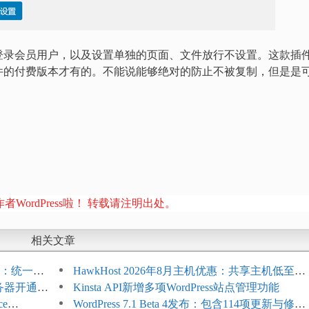
登录会员用户，以及设置单独的页面、文件放行不设置。这款插
件的付费版本才有的。不能说能够绝对的防止不被复制，但是是
者WordPress啦！ 转载请注明出处。
相关文章
开标志：统一支
HawkHost 2026年8月主机优惠：共享主机低至
服务器开通更
$2.61/月，高性能主机同步折扣
Kinsta API新增多项WordPress站点管理功能
ce
WordPress 7.1 Beta 4发布：包含114项更新与修