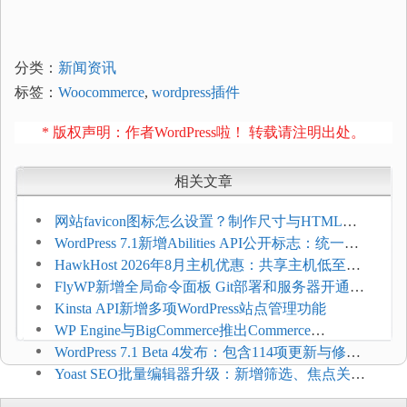
分类：
新闻资讯
标签：
Woocommerce
,
wordpress插件
* 版权声明：作者WordPress啦！ 转载请注明出处。
相关文章
网站favicon图标怎么设置？制作尺寸与HTML添
加方法
WordPress 7.1新增Abilities API公开标志：统一支
持REST API、MCP与AI代理
HawkHost 2026年8月主机优惠：共享主机低至
$2.61/月，高性能主机同步折扣
FlyWP新增全局命令面板 Git部署和服务器开通更
方便
Kinsta API新增多项WordPress站点管理功能
WP Engine与BigCommerce推出Commerce
Connect：WordPress商店可保留前台体验并扩展电
WordPress 7.1 Beta 4发布：包含114项更新与修
商能力
复，仅建议在测试环境体验
Yoast SEO批量编辑器升级：新增筛选、焦点关键
词与AI元数据草稿