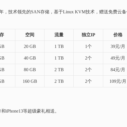
年送1年，技术领先的SAN存储，基于Linux KVM技术，赠送免费云
存
空间
流量
独立IP
价格
GB
20 GB
1 TB
1个
39元/月
GB
40 GB
1 TB
2个
49元/月
GB
80 GB
2 TB
2个
84元/月
GB
160 GB
2 TB
2个
109元/月
和iPhone13等超级豪礼相送。