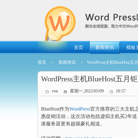
跳
转
到
内
容
首页
新闻资讯
模板
首页
>
新闻资讯
> WordPress主机BlueHo
WordPress主机BlueHos
ven
星期一,2022/05/09
10:57
BlueHost作为
WordPress
官方推荐的三大主机之
惠促销活动，这次活动包括虚拟主机买2年送1
港服务器更有超级豪礼相送。