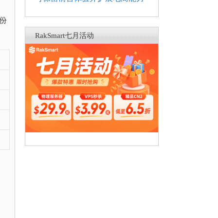
备份
RakSmart七月活动