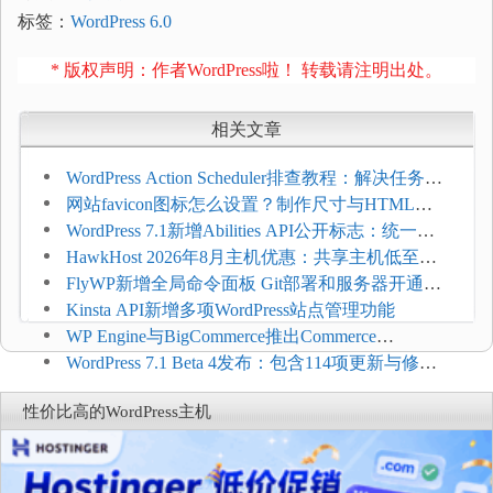
标签：
WordPress 6.0
* 版权声明：作者WordPress啦！ 转载请注明出处。
相关文章
WordPress Action Scheduler排查教程：解决任务积
压和订单延迟
网站favicon图标怎么设置？制作尺寸与HTML添
加方法
WordPress 7.1新增Abilities API公开标志：统一支
持REST API、MCP与AI代理
HawkHost 2026年8月主机优惠：共享主机低至
$2.61/月，高性能主机同步折扣
FlyWP新增全局命令面板 Git部署和服务器开通更
方便
Kinsta API新增多项WordPress站点管理功能
WP Engine与BigCommerce推出Commerce
Connect：WordPress商店可保留前台体验并扩展电
WordPress 7.1 Beta 4发布：包含114项更新与修
商能力
复，仅建议在测试环境体验
性价比高的WordPress主机