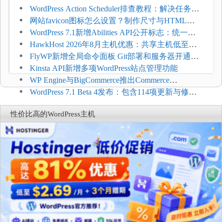
WordPress Action Scheduler排查教程：解决任务积
压和订单延迟
网站favicon图标怎么设置？制作尺寸与HTML添
加方法
WordPress 7.1新增Abilities API公开标志：统一支
持REST API、MCP与AI代理
HawkHost 2026年8月主机优惠：共享主机低至
$2.61/月，高性能主机同步折扣
FlyWP新增全局命令面板 Git部署和服务器开通更
方便
Kinsta API新增多项WordPress站点管理功能
WP Engine与BigCommerce推出Commerce
Connect：WordPress商店可保留前台体验并扩展电
WordPress 7.1 Beta 4发布：包含114项更新与修
商能力
复，仅建议在测试环境体验
性价比高的WordPress主机