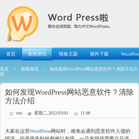
跳
转
到
内
容
首页
新闻资讯
模板主题
插件下载
WordP
首页
>
新闻资讯
> 如何发现WordPress网站恶意软件？清除方法介
绍
如何发现WordPress网站恶意软件？清除
方法介绍
ven
星期二,2022/03/01
11:08
大家在运营
WordPress
网站时，难免会遇到恶意软件入侵的
情况，但是很多时候都难以发现，一旦发现就需要立马清