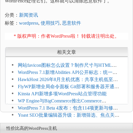
WordFence处理它们。这样就可以清除恶意软件了。
分类：
新闻资讯
标签：
wordpress
,
使用技巧
,
恶意软件
* 版权声明：作者WordPress啦！ 转载请注明出处。
相关文章
网站favicon图标怎么设置？制作尺寸与HTML添
加方法
WordPress 7.1新增Abilities API公开标志：统一支
持REST API、MCP与AI代理
HawkHost 2026年8月主机优惠：共享主机低至
$2.61/月，高性能主机同步折扣
FlyWP新增全局命令面板 Git部署和服务器开通更
方便
Kinsta API新增多项WordPress站点管理功能
WP Engine与BigCommerce推出Commerce
Connect：WordPress商店可保留前台体验并扩展电
WordPress 7.1 Beta 4发布：包含114项更新与修
商能力
复，仅建议在测试环境体验
Yoast SEO批量编辑器升级：新增筛选、焦点关键
词与AI元数据草稿
性价比高的WordPress主机