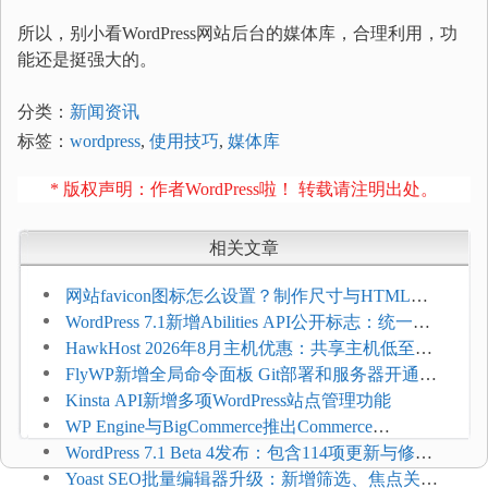
所以，别小看WordPress网站后台的媒体库，合理利用，功
能还是挺强大的。
分类：
新闻资讯
标签：
wordpress
,
使用技巧
,
媒体库
* 版权声明：作者WordPress啦！ 转载请注明出处。
相关文章
网站favicon图标怎么设置？制作尺寸与HTML添
加方法
WordPress 7.1新增Abilities API公开标志：统一支
持REST API、MCP与AI代理
HawkHost 2026年8月主机优惠：共享主机低至
$2.61/月，高性能主机同步折扣
FlyWP新增全局命令面板 Git部署和服务器开通更
方便
Kinsta API新增多项WordPress站点管理功能
WP Engine与BigCommerce推出Commerce
Connect：WordPress商店可保留前台体验并扩展电
WordPress 7.1 Beta 4发布：包含114项更新与修
商能力
复，仅建议在测试环境体验
Yoast SEO批量编辑器升级：新增筛选、焦点关键