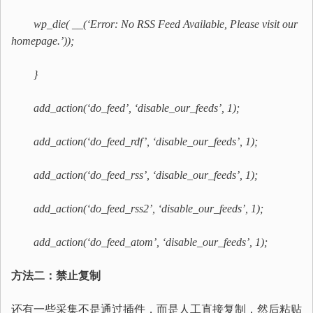
wp_die( __(‘Error: No RSS Feed Available, Please visit our
homepage.’));
}
add_action(‘do_feed’, ‘disable_our_feeds’, 1);
add_action(‘do_feed_rdf’, ‘disable_our_feeds’, 1);
add_action(‘do_feed_rss’, ‘disable_our_feeds’, 1);
add_action(‘do_feed_rss2’, ‘disable_our_feeds’, 1);
add_action(‘do_feed_atom’, ‘disable_our_feeds’, 1);
方法二：禁止复制
还有一些采集不是通过插件，而是人工直接复制，然后粘贴