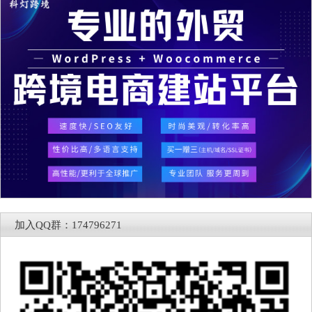
加入QQ群：174796271