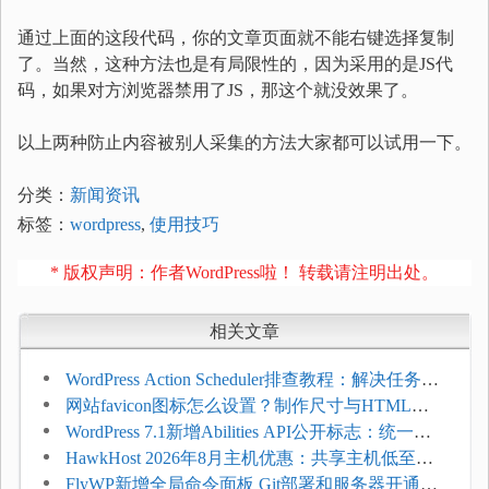
通过上面的这段代码，你的文章页面就不能右键选择复制
了。当然，这种方法也是有局限性的，因为采用的是JS代
码，如果对方浏览器禁用了JS，那这个就没效果了。
以上两种防止内容被别人采集的方法大家都可以试用一下。
分类：
新闻资讯
标签：
wordpress
,
使用技巧
* 版权声明：作者WordPress啦！ 转载请注明出处。
相关文章
WordPress Action Scheduler排查教程：解决任务积
压和订单延迟
网站favicon图标怎么设置？制作尺寸与HTML添
加方法
WordPress 7.1新增Abilities API公开标志：统一支
持REST API、MCP与AI代理
HawkHost 2026年8月主机优惠：共享主机低至
$2.61/月，高性能主机同步折扣
FlyWP新增全局命令面板 Git部署和服务器开通更