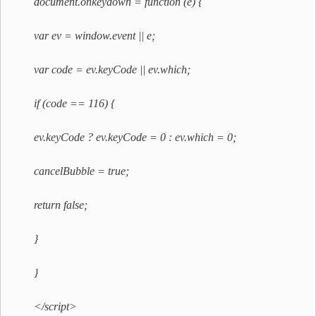
document.onkeydown = function (e) {
var ev = window.event || e;
var code = ev.keyCode || ev.which;
if (code == 116) {
ev.keyCode ? ev.keyCode = 0 : ev.which = 0;
cancelBubble = true;
return false;
}
}
</script>