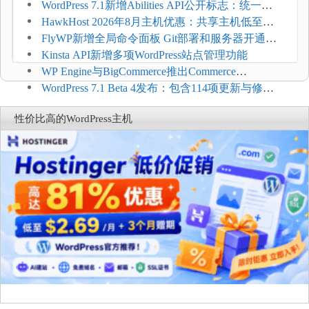
加方法
WordPress 7.1新增Abilities API公开标志：统一支
持REST API、MCP与AI代理
HawkHost 2026年8月主机优惠：共享主机低至
$2.61/月，高性能主机同步折扣
FlyWP新增全局命令面板 Git部署和服务器开通更
方便
Kinsta API新增多项WordPress站点管理功能
WP Engine与BigCommerce推出Commerce
Connect：WordPress商店可保留前台体验并扩展电
WordPress 7.1 Beta 4发布：包含114项更新与修
商能力
复，仅建议在测试环境体验
性价比高的WordPress主机