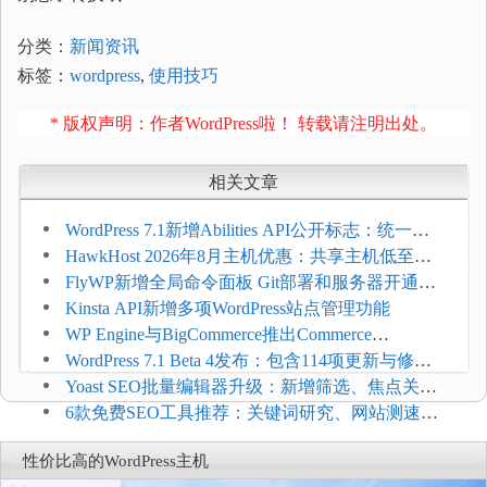
分类：
新闻资讯
标签：
wordpress
,
使用技巧
* 版权声明：作者WordPress啦！ 转载请注明出处。
相关文章
WordPress 7.1新增Abilities API公开标志：统一支
持REST API、MCP与AI代理
HawkHost 2026年8月主机优惠：共享主机低至
$2.61/月，高性能主机同步折扣
FlyWP新增全局命令面板 Git部署和服务器开通更
方便
Kinsta API新增多项WordPress站点管理功能
WP Engine与BigCommerce推出Commerce
Connect：WordPress商店可保留前台体验并扩展电
WordPress 7.1 Beta 4发布：包含114项更新与修
商能力
复，仅建议在测试环境体验
Yoast SEO批量编辑器升级：新增筛选、焦点关键
词与AI元数据草稿
6款免费SEO工具推荐：关键词研究、网站测速与
AI可见度检查
性价比高的WordPress主机