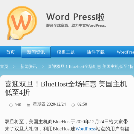
跳
转
到
内
容
首页
新闻资讯
模板主题
插件下载
WordP
首页
>
新闻资讯
> 喜迎双旦！BlueHost全场钜惠 美国主机低至4折
喜迎双旦！BlueHost全场钜惠 美国主机
低至4折
ven
星期四,2020/12/24
02:50
双旦将至，美国主机商BlueHost于2020年12月24日给大家带
来了双旦大礼包，利用BlueHost建
WordPress
站点的用户有福