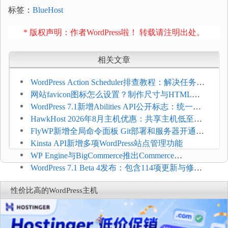
标签：
BlueHost
* 版权声明：作者WordPress啦！ 转载请注明出处。
相关文章
WordPress Action Scheduler排查教程：解决任务积
压和订单延迟
网站favicon图标怎么设置？制作尺寸与HTML添
加方法
WordPress 7.1新增Abilities API公开标志：统一支
持REST API、MCP与AI代理
HawkHost 2026年8月主机优惠：共享主机低至
$2.61/月，高性能主机同步折扣
FlyWP新增全局命令面板 Git部署和服务器开通更
方便
Kinsta API新增多项WordPress站点管理功能
WP Engine与BigCommerce推出Commerce
Connect：WordPress商店可保留前台体验并扩展电
WordPress 7.1 Beta 4发布：包含114项更新与修
商能力
复，仅建议在测试环境体验
性价比高的WordPress主机