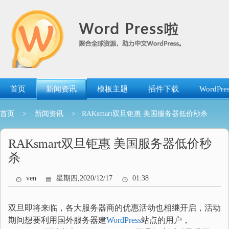
跳
转
到
内
容
首页
新闻资讯
模板主题
插件下载
WordP
首页
>
新闻资讯
> RAKsmart双旦钜惠 美国服务器低价秒杀
RAKsmart双旦钜惠 美国服务器低价秒
杀
ven
星期四,2020/12/17
01:38
双旦即将来临，各大服务器商的优惠活动也相继开启，活动
期间想要利用国外服务器建
WordPress
站点的用户，