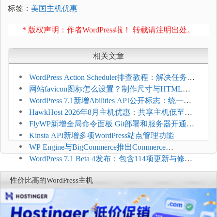
标签：
美国主机优惠
* 版权声明：作者WordPress啦！ 转载请注明出处。
相关文章
WordPress Action Scheduler排查教程：解决任务积
压和订单延迟
网站favicon图标怎么设置？制作尺寸与HTML添
加方法
WordPress 7.1新增Abilities API公开标志：统一支
持REST API、MCP与AI代理
HawkHost 2026年8月主机优惠：共享主机低至
$2.61/月，高性能主机同步折扣
FlyWP新增全局命令面板 Git部署和服务器开通更
方便
Kinsta API新增多项WordPress站点管理功能
WP Engine与BigCommerce推出Commerce
Connect：WordPress商店可保留前台体验并扩展电
WordPress 7.1 Beta 4发布：包含114项更新与修
商能力
复，仅建议在测试环境体验
性价比高的WordPress主机