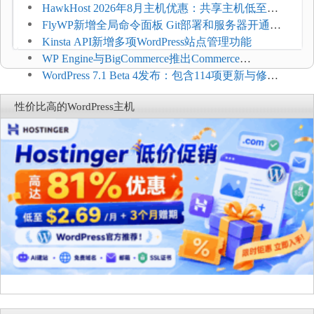
持REST API、MCP与AI代理
HawkHost 2026年8月主机优惠：共享主机低至
$2.61/月，高性能主机同步折扣
FlyWP新增全局命令面板 Git部署和服务器开通更
方便
Kinsta API新增多项WordPress站点管理功能
WP Engine与BigCommerce推出Commerce
Connect：WordPress商店可保留前台体验并扩展电
WordPress 7.1 Beta 4发布：包含114项更新与修
商能力
复，仅建议在测试环境体验
性价比高的WordPress主机