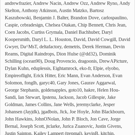
andrewfrazier, Andrew Nacin, Andrew Ozz, Andrew Ryno, Andy
Skelton, Anthony Atkinson, Austin Matzko, Bartosz
Kaszubowski, Benjamin J. Balter, Brandon Dove, carlospaulino,
Caspie, cebradesign, Chelsea Otakan, Chip Bennett, Chris Jean,
Coen Jacobs, Curtiss Grymala, Daniel Bachhuber, Daryl
Koopersmith, Daryl L. L. Houston, David, David Cowgill, David
Gwyer, Da^MsT, deltafactory, demetris, Derek Herman, Devin
Reams, Digital Raindrops, Dion Hulse (@dd32), Dominik
Schilling (ocean90), Doug Provencio, dragoonis, DrewAPicture,
Dylan Kuhn, eduplessis, Eightamrock, eko-fr, Elpie, elyobo,
Empireoflight, Erick Hitter, Eric Mann, Evan Anderson, Evan
Solomon, fonglh, garyc40, Gary Jones, Gaurav Aggarwal,
George Stephanis, goldenapples, goto10, hakre, Helen Hou-
Sandi, Ian Stewart, Ipstenu, Jackson, Jacob Gillespie, Jake
Goldman, James Collins, Jane Wells, jeremyclarke, Jesper
Johansen (Jayjdk), jgadbois, Jick, Joe Hoyle, John Blackbourn,
John Hawkins, JohnONolan, John P. Bloch, Jon Cave, Jorge
Bernal, Joseph Scott, jtclarke, Jurica Zuanovic, Justin Givens,
Justin Sainton, Kailey Lampert (trepmal), kevinB, kitchin,