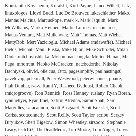
Konstantin Kovshenin, Kuraishi, Kurt Payne, Lance Willett, Latz,
linuxologos, Lloyd Budd, Luc De Brouwer, lukeschlather, Mako,
Mantas Malcius, MarcusPope, mark-k, Mark Jaquith, Mark
McWilliams, Marko Heijnen, Martin Lormes, masonjames,
Matias Ventura, Matt Mullenweg, Matt Thomas, Matt Wiebe,
MattyRob, Mert Yazicioglu, Michael Adams (mdawaffe), Michael
Fields, Michal “Mau” Pliska, Mike Bijon, Mike Schroder, Milan
Dinic, mitchoyoshitaka, Mohammad Jangda, Morten Hauan, Mr
Papa, mrtorrent, Naoko McCracken, natebedortha, Nikolay
Bachiyski, olivM, olleicua, Otto, pagesimplify, paulhastings0,
pavelevap, pete.mall, Peter Westwood, peterwilsoncc, ppaire,
Ptah Dunbar, r-a-y, Rami Y, Rasheed Bydousi, Robert Chapin
(miqrogroove), Ron Rennick, Ross Hanney, ruslany, Ryan Boren,
ryanhellyer, Ryan Imel, Safirul Alredha, Samir Shah, Sam
Margulies, saracannon, Scott Basgaard, Scott Bressler, Scott
Cariss, scottconnerly, Scott Reilly, Scott Taylor, scribu, Sergey
Biryukov, Sheri Bigelow, Simon Wheatley, sirzooro, Stephanie
Leary, tech163, TheDeadMedic, Tim Moore, Tom Auger, Travis