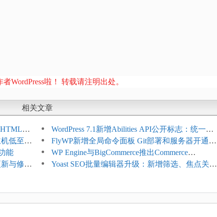
者WordPress啦！ 转载请注明出处。
相关文章
HTML添
WordPress 7.1新增Abilities API公开标志：统一支
享主机低至
持REST API、MCP与AI代理
FlyWP新增全局命令面板 Git部署和服务器开通更
理功能
方便
WP Engine与BigCommerce推出Commerce
4项更新与修
Connect：WordPress商店可保留前台体验并扩展
Yoast SEO批量编辑器升级：新增筛选、焦点关键
商能力
词与AI元数据草稿