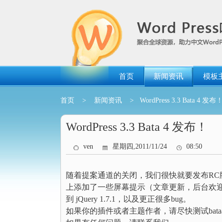
跳
转
到
内
容
首页
新闻资讯
模板
首页
>
新闻资讯
> WordPress 3.3 Bata 4 发布
WordPress 3.3 Bata 4 发布！
ven
星期四,2011/11/24
08:50
随着提案通道的关闭，我们很快就要发布RC版本。
上添加了一些屏幕提示（文章更新，后台欢迎辞
到 jQuery 1.7.1，以及更正很多bug。
如果你的插件或者主题作者，请尽快测试bat