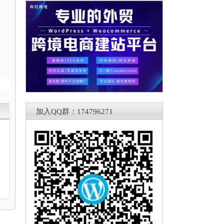
加入QQ群：174796271
电