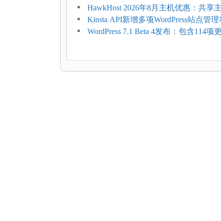
加方法
HawkHost 2026年8月主机优惠：共
$2.61/月，高性能主机同步折扣
Kinsta API新增多项WordPress站点管
WordPress 7.1 Beta 4发布：包含11
复，仅建议在测试环境体验