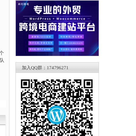
一个
团队
加入QQ群：174796271