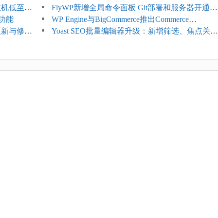
享主机低至
持REST API、MCP与AI代理
FlyWP新增全局命令面板 Git部署和服务器开通更
理功能
方便
WP Engine与BigCommerce推出Commerce
4项更新与修
Connect：WordPress商店可保留前台体验并扩展
Yoast SEO批量编辑器升级：新增筛选、焦点关键
商能力
词与AI元数据草稿