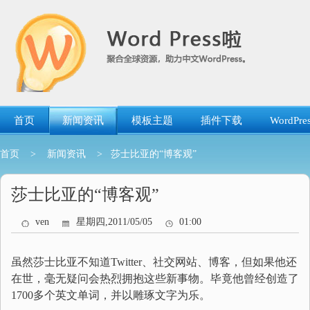
跳
转
到
内
容
首页
新闻资讯
模板主题
插件下载
WordP
首页
>
新闻资讯
> 莎士比亚的“博客观”
莎士比亚的“博客观”
ven
星期四,2011/05/05
01:00
虽然莎士比亚不知道Twitter、社交网站、博客，但如果他还
在世，毫无疑问会热烈拥抱这些新事物。毕竟他曾经创造了
1700多个英文单词，并以雕琢文字为乐。