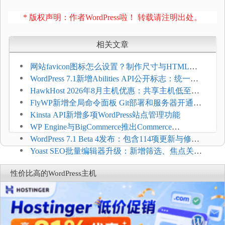
* 版权声明：作者WordPress啦！ 转载请注明出处。
相关文章
网站favicon图标怎么设置？制作尺寸与HTML添
加方法
WordPress 7.1新增Abilities API公开标志：统一支
持REST API、MCP与AI代理
HawkHost 2026年8月主机优惠：共享主机低至
$2.61/月，高性能主机同步折扣
FlyWP新增全局命令面板 Git部署和服务器开通更
方便
Kinsta API新增多项WordPress站点管理功能
WP Engine与BigCommerce推出Commerce
Connect：WordPress商店可保留前台体验并扩展电
WordPress 7.1 Beta 4发布：包含114项更新与修
商能力
复，仅建议在测试环境体验
Yoast SEO批量编辑器升级：新增筛选、焦点关键
词与AI元数据草稿
性价比高的WordPress主机