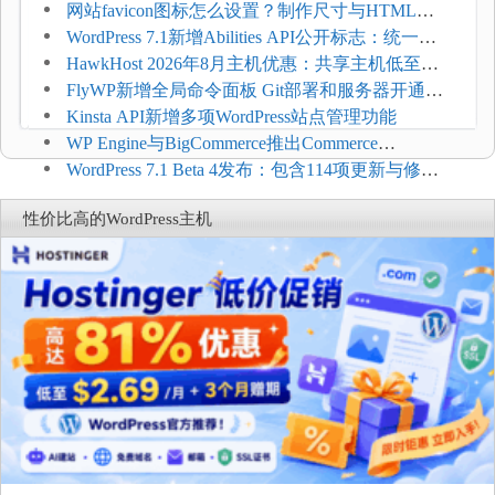
压和订单延迟
网站favicon图标怎么设置？制作尺寸与HTML添
加方法
WordPress 7.1新增Abilities API公开标志：统一支
持REST API、MCP与AI代理
HawkHost 2026年8月主机优惠：共享主机低至
$2.61/月，高性能主机同步折扣
FlyWP新增全局命令面板 Git部署和服务器开通更
方便
Kinsta API新增多项WordPress站点管理功能
WP Engine与BigCommerce推出Commerce
Connect：WordPress商店可保留前台体验并扩展电
WordPress 7.1 Beta 4发布：包含114项更新与修
商能力
复，仅建议在测试环境体验
性价比高的WordPress主机