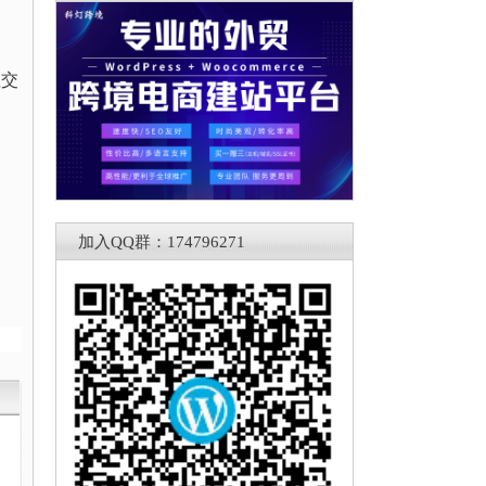
社交
加入QQ群：174796271