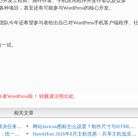
ss核心开发工程师、插件作者、手机应用程序开发作者以及众多
ss的各种项目，甚至还有可能参与WordPress的核心开发。
ress团队今年还希望参与者给出自己对WordPress手机客户端程序、
妨一试。
者WordPress啦！ 转载请注明出处。
相关文章
教程：解决任务积
网站favicon图标怎么设置？制作尺寸与HTML添
开标志：统一支
加方法
HawkHost 2026年8月主机优惠：共享主机低至