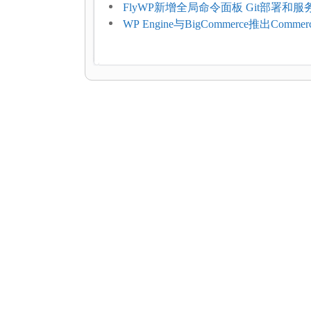
持REST API、MCP与AI代理
FlyWP新增全局命令面板 Git部署和
方便
WP Engine与BigCommerce推出Commer
Connect：WordPress商店可保留前
商能力