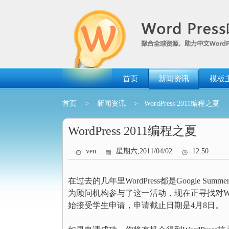
跳
转
到
内
容
首页
新闻资讯
模板
首页
>
新闻资讯
> WordPress 2011编程之夏
WordPress 2011编程之夏
ven
星期六,2011/04/02
12:50
在过去的几年里WordPress都是Google Sum
为顾问机构参与了这一活动，现在正寻找对Word
始接受学生申请，申请截止日期是4月8日。