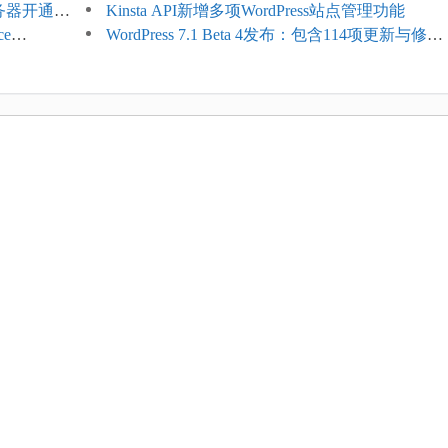
服务器开通更
$2.61/月，高性能主机同步折扣
Kinsta API新增多项WordPress站点管理功能
ce
WordPress 7.1 Beta 4发布：包含114项更新与修
台体验并扩展电
复，仅建议在测试环境体验