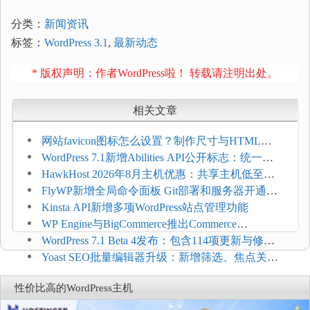
分类：
新闻资讯
标签：
WordPress 3.1
,
最新动态
* 版权声明：作者WordPress啦！ 转载请注明出处。
相关文章
网站favicon图标怎么设置？制作尺寸与HTML添
加方法
WordPress 7.1新增Abilities API公开标志：统一支
持REST API、MCP与AI代理
HawkHost 2026年8月主机优惠：共享主机低至
$2.61/月，高性能主机同步折扣
FlyWP新增全局命令面板 Git部署和服务器开通更
方便
Kinsta API新增多项WordPress站点管理功能
WP Engine与BigCommerce推出Commerce
Connect：WordPress商店可保留前台体验并扩展电
WordPress 7.1 Beta 4发布：包含114项更新与修
商能力
复，仅建议在测试环境体验
Yoast SEO批量编辑器升级：新增筛选、焦点关键
词与AI元数据草稿
性价比高的WordPress主机